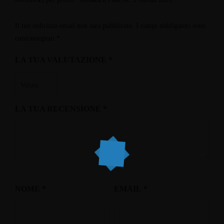
Il tuo indirizzo email non sarà pubblicato.
I campi obbligatori sono
contrassegnati
*
LA TUA VALUTAZIONE
*
LA TUA RECENSIONE
*
NOME
*
EMAIL
*