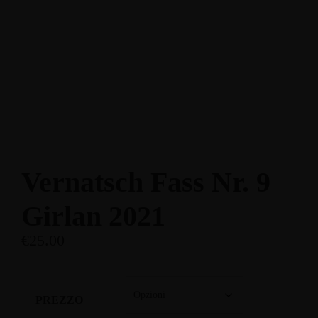
Enoteca: Largo Poste, 17
+39 3514959762
Ristorante: Via Fraina, 1
+39 0436 3634
Vernatsch Fass Nr. 9
Girlan 2021
€
25.00
PREZZO