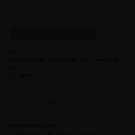
AGGIUNGI AL CARRELLO
COD:
N/A
Categorie:
Alto Adige
,
bottiglia
,
cantina
,
Girlan
,
ristorante
,
Vini
Rossi
Tag:
Schiava
Ancora non ci sono recensioni.
Recensisci per primo “Vernatsch Fass Nr. 9 Girlan 2021”