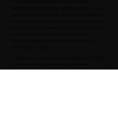
Proprio perché anche allora i giovani crescevano e
scalpitavano per innovare, per portare qualcosa di nuovo,
Adolfo e Alessandro Menardi subentrarono ai genitori: il
primo si occupò di organizzare la sala, mentre il secondo si
mise ai fornelli. Il loro modo di cucinare, tra prodotti tipici
e ricette antiche, ma anche un pizzico di ricerca e
innovazione, cambiò completamente il modo in cui gli
ospiti vedevano La Baita.
Fu tuttavia la prima importante ristrutturazione, nel 1963,
a nobilitare la Baita, che divenne più facilmente
raggiungibile: tanto che si pensò di realizzare anche quattro
camere da letto, per garantire agli ospiti anche il
pernottamento in un luogo così caratteristico, ma al
contempo non lontano dalle comodità del paese.
I tempi cambiano, si sa, e per questo nel 1974 fu necessario
abbandonare il fienile e la stalla, senza dimenticare ciò che
queste stanze – un tempo le più importanti per il