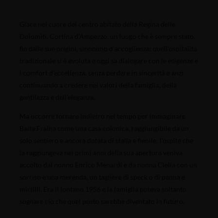
Giace nel cuore del centro abitato della Regina delle
Dolomiti, Cortina d’Ampezzo, un luogo che è sempre stato,
fin dalle sue origini, sinonimo d’accoglienza: quell’ospitalità
tradizionale si è evoluta e oggi sa dialogare con le esigenze e
i comfort d’eccellenza, senza perdere in sincerità e anzi
continuando a credere nei valori della famiglia, della
gentilezza e dell’eleganza.
Ma occorre tornare indietro nel tempo per immaginare
Baita Fraina come una casa colonica, raggiungibile da un
solo sentiero e ancora dotata di stalla e fienile: l’ospite che
la raggiungeva nei primi anni della sua apertura veniva
accolto dal nonno Enrico Menardi e da nonna Clelia con un
sorriso e una merenda, un tagliere di speck o di panna e
mirtilli. Era il lontano 1956 e la famiglia poteva soltanto
sognare ciò che quel posto sarebbe diventato in futuro.