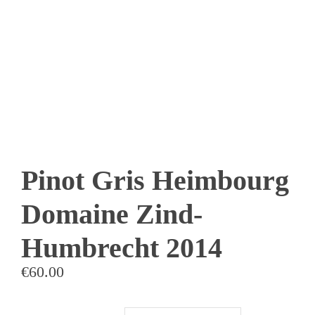
Enoteca: Largo Poste, 17
+39 3514959762
Ristorante: Via Fraina, 1
+39 0436 3634
Pinot Gris Heimbourg
Domaine Zind-
Humbrecht 2014
€
60.00