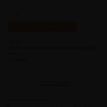
AGGIUNGI AL CARRELLO
COD:
N/A
Categorie:
asporto
,
bottiglia
,
cantina
,
enoteca
,
Friulani
,
Venica
,
Vini
bianchi
Tag:
Malvasia
Ancora non ci sono recensioni.