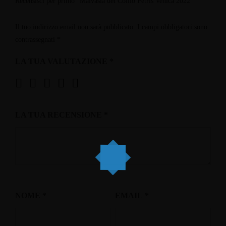
Recensisci per primo “Malvasia del Collio Petris Venica 2022”
Il tuo indirizzo email non sarà pubblicato.
I campi obbligatori sono
contrassegnati
*
LA TUA VALUTAZIONE
*
LA TUA RECENSIONE
*
NOME
*
EMAIL
*