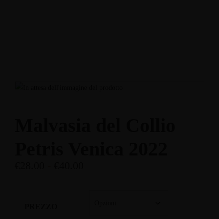
Enoteca: Largo Poste, 17
+39 3514959762
Ristorante: Via Fraina, 1
+39 0436 3634
Malvasia del Collio
Petris Venica 2022
€
28.00
-
€
40.00
PREZZO