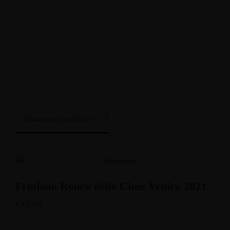
Enoteca: Largo Poste, 17
+39 3514959762
Ristorante: Via Fraina, 1
+39 0436 3634
Friulano Ronco delle Cime Venica 2021
€
45.00