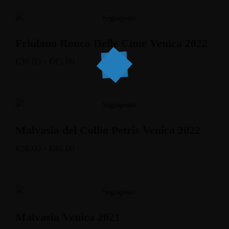
Friulano Ronco Delle Cime Venica 2022
€
30.00
-
€
45.00
Malvasia del Collio Petris Venica 2022
€
28.00
-
€
40.00
Malvasia Venica 2021