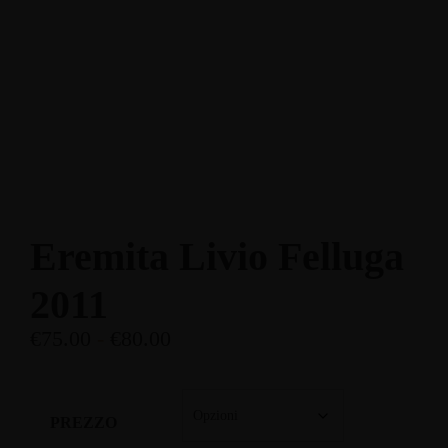
Enoteca: Largo Poste, 17
+39 3514959762
Ristorante: Via Fraina, 1
+39 0436 3634
Eremita Livio Felluga
2011
€
75.00
-
€
80.00
PREZZO