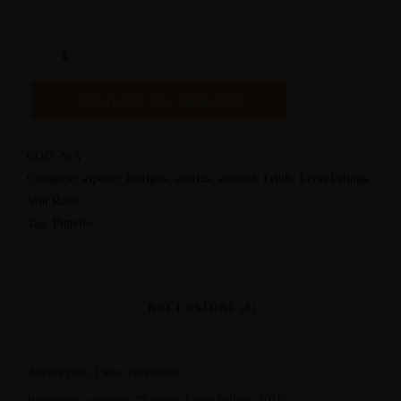
AGGIUNGI AL CARRELLO
COD:
N/A
Categorie:
asporto
,
bottiglia
,
cantina
,
enoteca
,
Friuli
,
Livio Felluga
,
Vini Rossi
Tag:
Pignolo
Ancora non ci sono recensioni.
Recensisci per primo “Eremita Livio Felluga 2011”