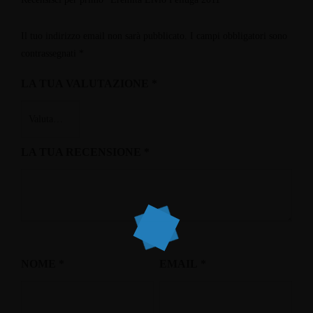
Il tuo indirizzo email non sarà pubblicato.
I campi obbligatori sono
contrassegnati
*
LA TUA VALUTAZIONE
*
LA TUA RECENSIONE
*
NOME
*
EMAIL
*