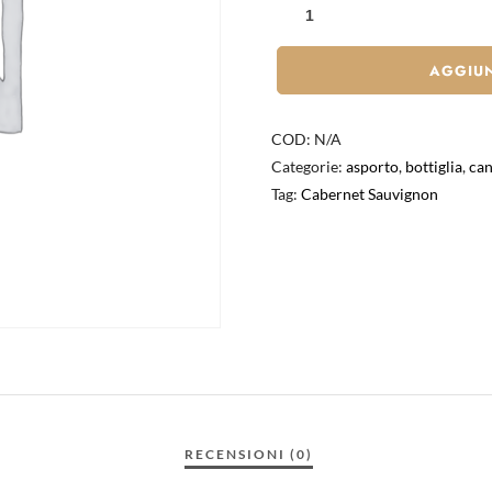
AGGIUN
COD:
N/A
Categorie:
asporto
,
bottiglia
,
can
Tag:
Cabernet Sauvignon