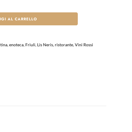
GI AL CARRELLO
tina
,
enoteca
,
Friuli
,
Lis Neris
,
ristorante
,
Vini Rossi