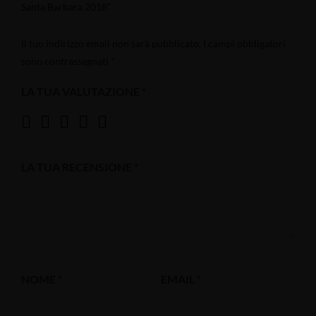
Santa Barbara 2018”
Il tuo indirizzo email non sarà pubblicato.
I campi obbligatori
sono contrassegnati
*
LA TUA VALUTAZIONE
*
LA TUA RECENSIONE
*
NOME
*
EMAIL
*