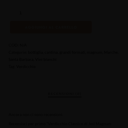
AGGIUNGI AL CARRELLO
COD:
N/A
Categorie:
bottiglia
,
cantina
,
grandi formati
,
magnum
,
Marche
,
Santa Barbara
,
Vini bianchi
Tag:
Verdicchio
Ancora non ci sono recensioni.
Recensisci per primo “Verdicchio Classico di Jesi Magnum