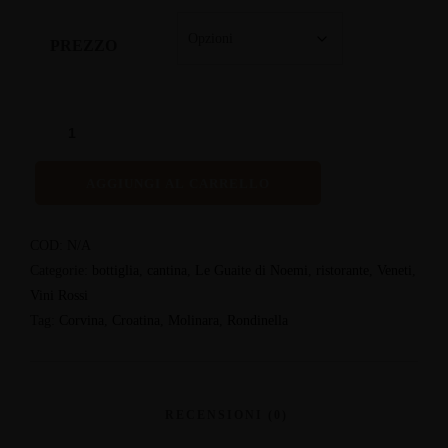
PREZZO
AGGIUNGI AL CARRELLO
COD:
N/A
Categorie:
bottiglia
,
cantina
,
Le Guaite di Noemi
,
ristorante
,
Veneti
,
Vini Rossi
Tag:
Corvina
,
Croatina
,
Molinara
,
Rondinella