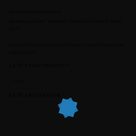
Ancora non ci sono recensioni.
Recensisci per primo “Valpolicella Superiore Le Guaite di Noemi
2012”
Il tuo indirizzo email non sarà pubblicato.
I campi obbligatori sono
contrassegnati
*
LA TUA VALUTAZIONE
*
LA TUA RECENSIONE
*