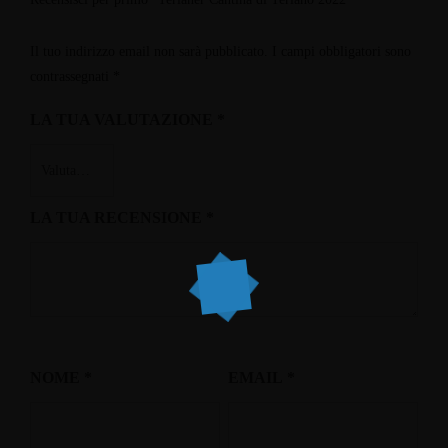
Il tuo indirizzo email non sarà pubblicato.
I campi obbligatori sono
contrassegnati
*
LA TUA VALUTAZIONE
*
LA TUA RECENSIONE
*
NOME
*
EMAIL
*