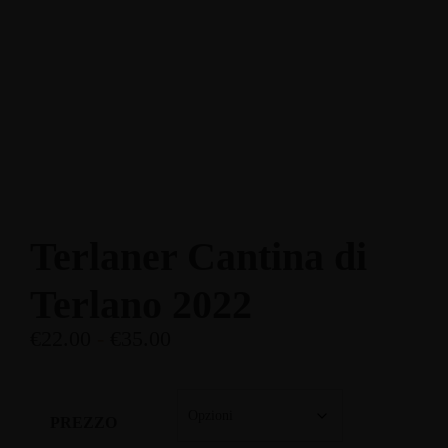
Enoteca: Largo Poste, 17
+39 3514959762
Ristorante: Via Fraina, 1
+39 0436 3634
Terlaner Cantina di
Terlano 2022
€
22.00
-
€
35.00
PREZZO