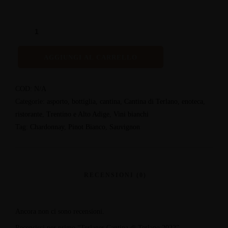
AGGIUNGI AL CARRELLO
COD:
N/A
Categorie:
asporto
,
bottiglia
,
cantina
,
Cantina di Terlano
,
enoteca
,
ristorante
,
Trentino e Alto Adige
,
Vini bianchi
Tag:
Chardonnay
,
Pinot Bianco
,
Sauvignon
Ancora non ci sono recensioni.
Recensisci per primo “Terlaner Cantina di Terlano 2022”