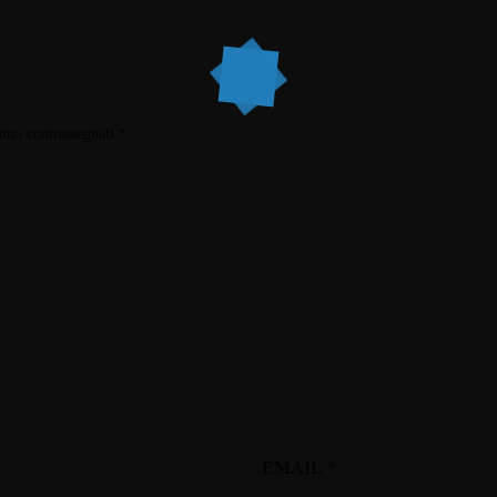
sono contrassegnati
*
EMAIL
*