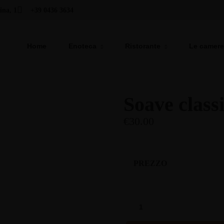
ina, 1
+39 0436 3634
Home
Enoteca
Ristorante
Le camere
Soave class
€
30.00
PREZZO