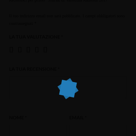
Recensisci per primo “Sfursat di Valtellina Rainoldi 2017”
Il tuo indirizzo email non sarà pubblicato.
I campi obbligatori sono
contrassegnati
*
LA TUA VALUTAZIONE
*
LA TUA RECENSIONE
*
NOME
*
EMAIL
*