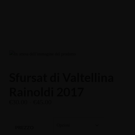
Enoteca: Largo Poste, 17
+39 3514959762
Ristorante: Via Fraina, 1
+39 0436 3634
Sfursat di Valtellina
Rainoldi 2017
€
30.00
-
€
45.00
PREZZO