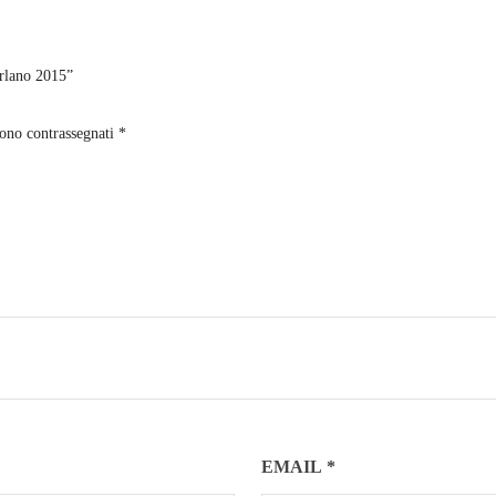
rlano 2015”
sono contrassegnati
*
EMAIL
*