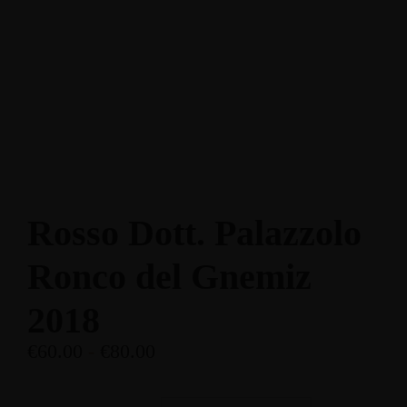
Enoteca: Largo Poste, 17
+39 3514959762
Ristorante: Via Fraina, 1
+39 0436 3634
Rosso Dott. Palazzolo
Ronco del Gnemiz
2018
€
60.00
-
€
80.00