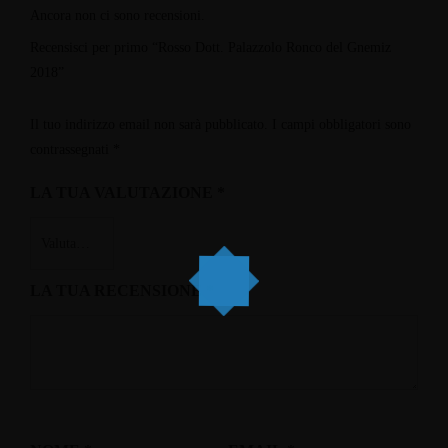
Ancora non ci sono recensioni.
Recensisci per primo “Rosso Dott. Palazzolo Ronco del Gnemiz
2018”
Il tuo indirizzo email non sarà pubblicato.
I campi obbligatori sono
contrassegnati
*
LA TUA VALUTAZIONE
*
LA TUA RECENSIONE
*