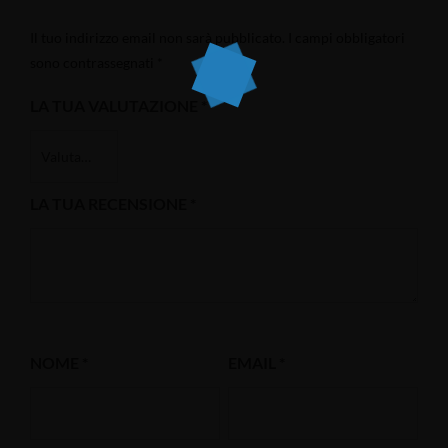
Il tuo indirizzo email non sarà pubblicato.
I campi obbligatori
sono contrassegnati
*
LA TUA VALUTAZIONE
*
LA TUA RECENSIONE
*
NOME
*
EMAIL
*