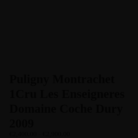
Enoteca: Largo Poste, 17
+39 3514959762
Ristorante: Via Fraina, 1
+39 0436 3634
Puligny Montrachet
1Cru Les Enseigneres
Domaine Coche Dury
2009
€
2,400.00
-
€
2,900.00