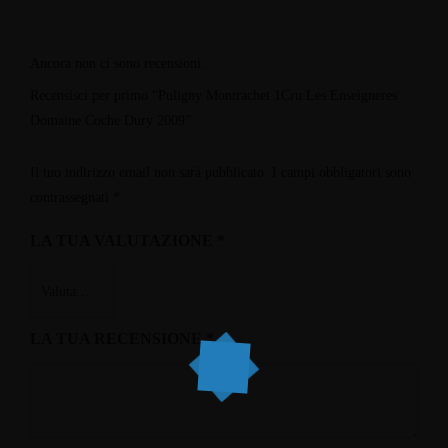
Ancora non ci sono recensioni.
Recensisci per primo “Puligny Montrachet 1Cru Les Enseigneres
Domaine Coche Dury 2009”
Il tuo indirizzo email non sarà pubblicato.
I campi obbligatori sono
contrassegnati
*
LA TUA VALUTAZIONE
*
LA TUA RECENSIONE
*