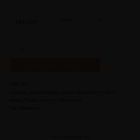
PREZZO
AGGIUNGI AL CARRELLO
COD:
N/A
Categorie:
asporto
,
bottiglia
,
cantina
,
Domaine Coche Dury
,
enoteca
,
Francia
,
ristorante
,
Vini bianchi
Tag:
Chardonnay