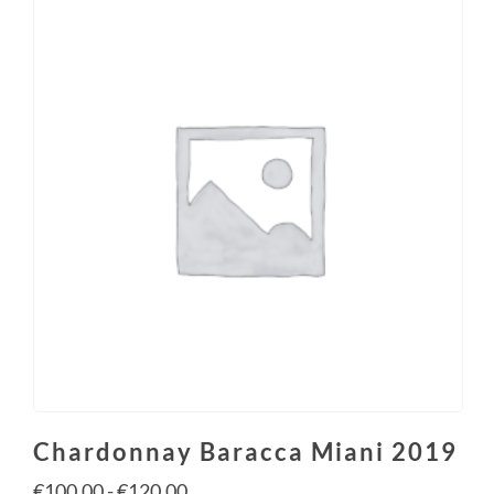
Chardonnay Baracca Miani 2019
€
100.00
-
€
120.00