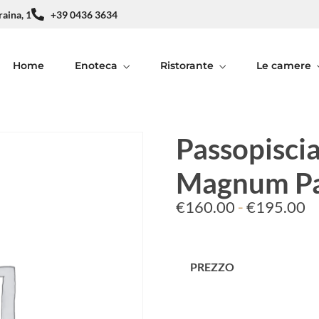
raina, 1
+39 0436 3634
Home
Enoteca
Ristorante
Le camere
Passopisci
Magnum Pa
€
160.00
-
€
195.00
PREZZO