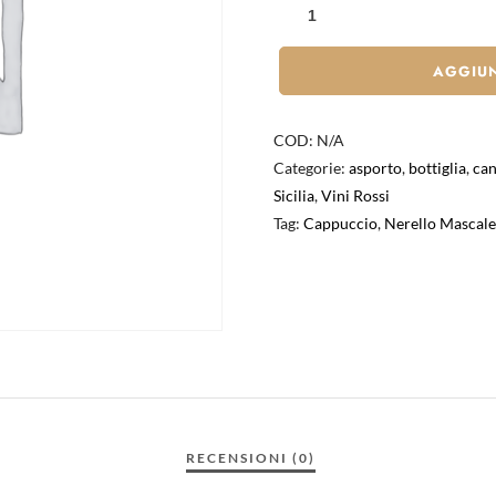
AGGIUN
COD:
N/A
Categorie:
asporto
,
bottiglia
,
can
Sicilia
,
Vini Rossi
Tag:
Cappuccio
,
Nerello Mascale