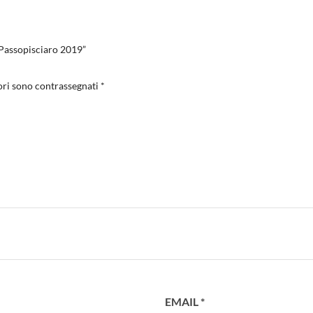
Passopisciaro 2019”
ori sono contrassegnati
*
EMAIL
*