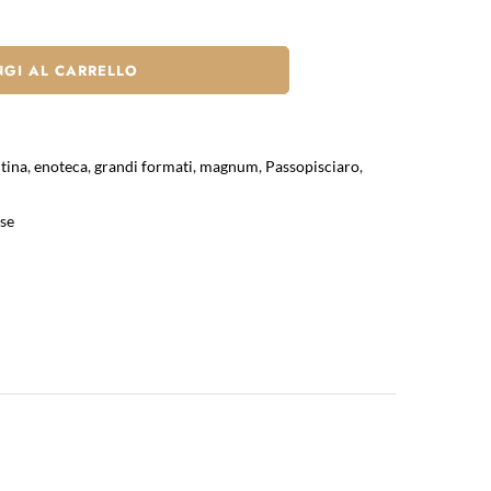
GI AL CARRELLO
tina
,
enoteca
,
grandi formati
,
magnum
,
Passopisciaro
,
se