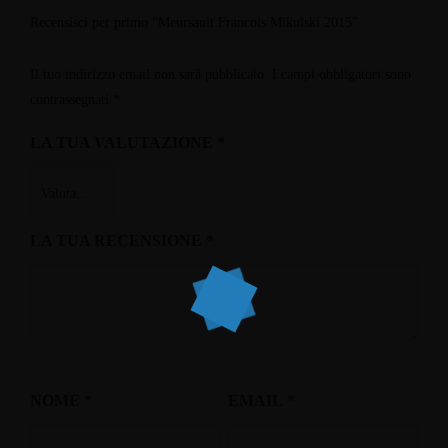
Recensisci per primo “Meursault Francois Mikulski 2015”
Il tuo indirizzo email non sarà pubblicato.
I campi obbligatori sono
contrassegnati
*
LA TUA VALUTAZIONE
*
LA TUA RECENSIONE
*
NOME
*
EMAIL
*