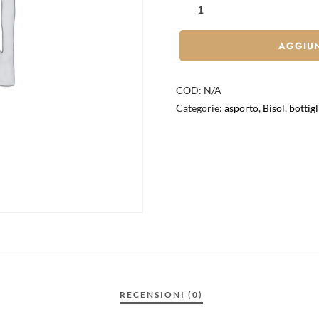
AGGIUN
COD:
N/A
Categorie:
asporto
,
Bisol
,
bottigl