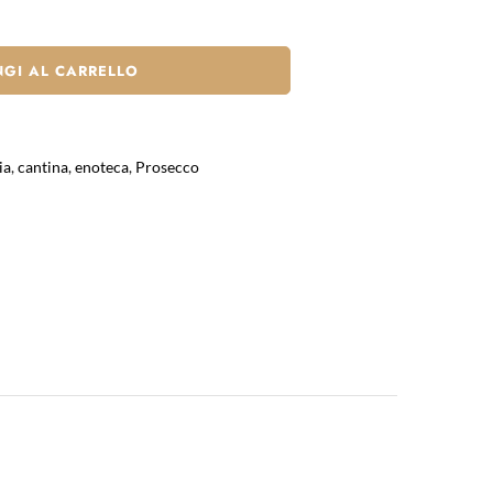
GI AL CARRELLO
ia
,
cantina
,
enoteca
,
Prosecco