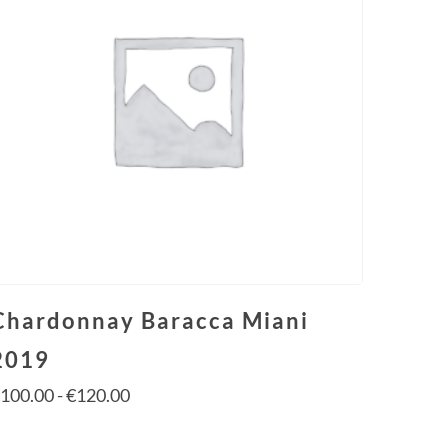
Chardonnay Baracca Miani
2019
€
100.00
-
€
120.00