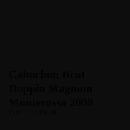
Enoteca: Largo Poste, 17
+39 3514959762
Ristorante: Via Fraina, 1
+39 0436 3634
Cabochon Brut
Doppio Magnum
Monterossa 2008
€
210.00
-
€
450.00