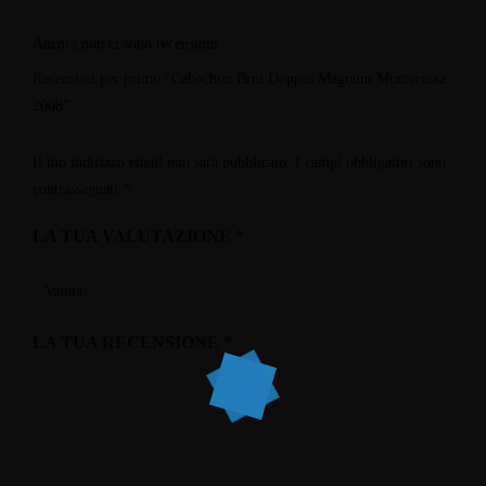
Ancora non ci sono recensioni.
Recensisci per primo “Cabochon Brut Doppio Magnum Monterossa
2008”
Il tuo indirizzo email non sarà pubblicato.
I campi obbligatori sono
contrassegnati
*
LA TUA VALUTAZIONE
*
LA TUA RECENSIONE
*