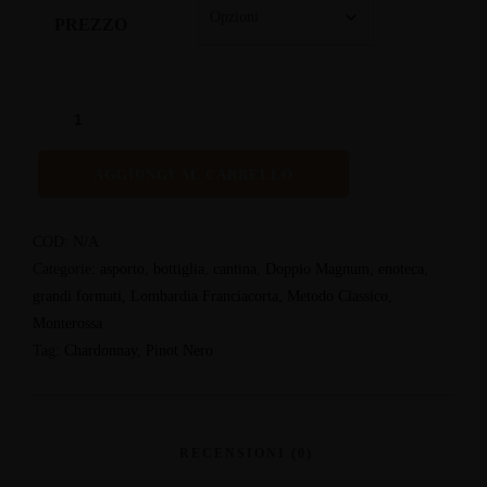
PREZZO
AGGIUNGI AL CARRELLO
COD:
N/A
Categorie:
asporto
,
bottiglia
,
cantina
,
Doppio Magnum
,
enoteca
,
grandi formati
,
Lombardia Franciacorta
,
Metodo Classico
,
Monterossa
Tag:
Chardonnay
,
Pinot Nero