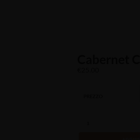
raina, 1
+39 0436 3634
Home
Enoteca
Ristorante
Le camere
Cabernet C
€
25.00
PREZZO
AGGIUN