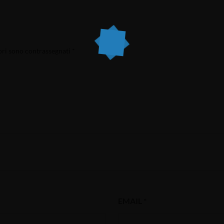
ori sono contrassegnati
*
EMAIL
*