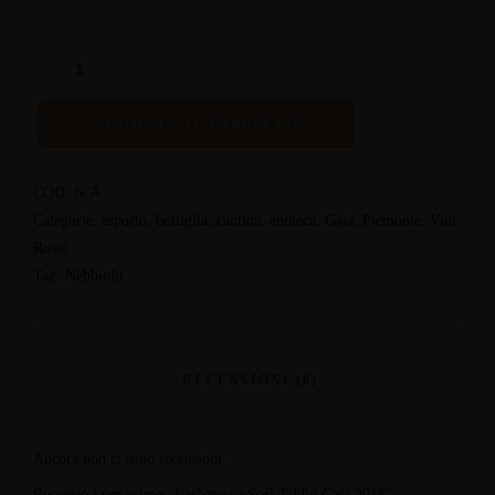
AGGIUNGI AL CARRELLO
COD:
N/A
Categorie:
asporto
,
bottiglia
,
cantina
,
enoteca
,
Gaja
,
Piemonte
,
Vini
Rossi
Tag:
Nebbiolo
Ancora non ci sono recensioni.
Recensisci per primo “Barbaresco Sorì Tildin Gaja 2016”