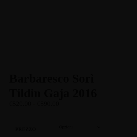
Enoteca: Largo Poste, 17
+39 3514959762
Ristorante: Via Fraina, 1
+39 0436 3634
Barbaresco Sorì
Tildin Gaja 2016
€
520.00
-
€
590.00
PREZZO