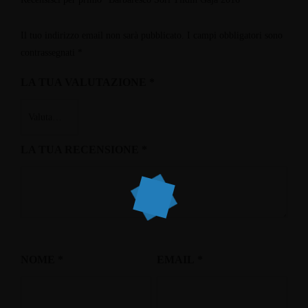
Il tuo indirizzo email non sarà pubblicato.
I campi obbligatori sono
contrassegnati
*
LA TUA VALUTAZIONE
*
LA TUA RECENSIONE
*
NOME
*
EMAIL
*