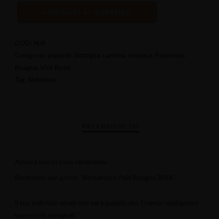
AGGIUNGI AL CARRELLO
COD:
N/A
Categorie:
asporto
,
bottiglia
,
cantina
,
enoteca
,
Piemonte
,
Roagna
,
Vini Rossi
Tag:
Nebbiolo
Ancora non ci sono recensioni.
Recensisci per primo “Barbaresco Pajè Roagna 2016”
Il tuo indirizzo email non sarà pubblicato.
I campi obbligatori
sono contrassegnati
*