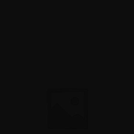
Enoteca: Largo Poste, 17
+39 3514959762
Ristorante: Via Fraina, 1
+39 0436 3634