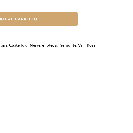
GI AL CARRELLO
tina
,
Castello di Neive
,
enoteca
,
Piemonte
,
Vini Rossi