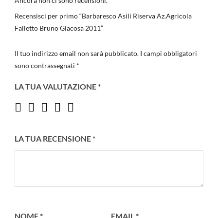
Ancora non ci sono recensioni.
Recensisci per primo “Barbaresco Asili Riserva Az.Agricola
Falletto Bruno Giacosa 2011”
Il tuo indirizzo email non sarà pubblicato.
I campi obbligatori
sono contrassegnati
*
LA TUA VALUTAZIONE
*
LA TUA RECENSIONE
*
NOME
*
EMAIL
*