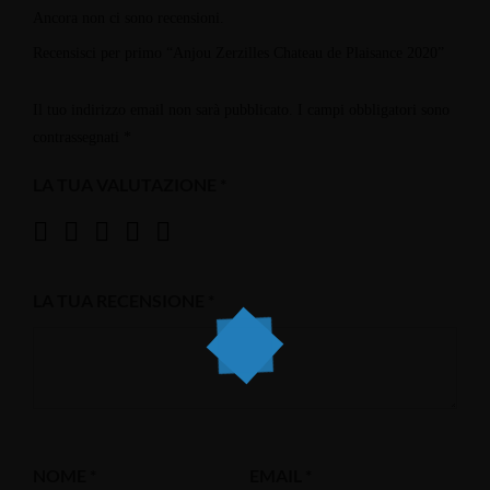
Ancora non ci sono recensioni.
Recensisci per primo “Anjou Zerzilles Chateau de Plaisance 2020”
Il tuo indirizzo email non sarà pubblicato.
I campi obbligatori sono
contrassegnati
*
LA TUA VALUTAZIONE
*
LA TUA RECENSIONE
*
NOME
*
EMAIL
*