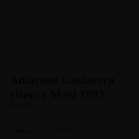
Enoteca: Largo Poste, 17
+39 3514959762
Ristorante: Via Fraina, 1
+39 0436 3634
Amarone Costasera
riserva Masi 1997
€
250.00
PREZZO