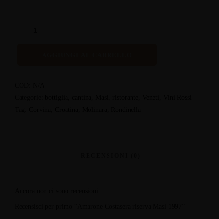
AGGIUNGI AL CARRELLO
COD:
N/A
Categorie:
bottiglia
,
cantina
,
Masi
,
ristorante
,
Veneti
,
Vini Rossi
Tag:
Corvina
,
Croatina
,
Molinara
,
Rondinella
Ancora non ci sono recensioni.
Recensisci per primo “Amarone Costasera riserva Masi 1997”