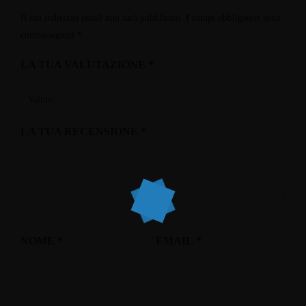
Il tuo indirizzo email non sarà pubblicato.
I campi obbligatori sono
contrassegnati
*
LA TUA VALUTAZIONE
*
LA TUA RECENSIONE
*
NOME
*
EMAIL
*