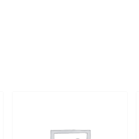
ina, 1
+39 0436 3634
Home
Enoteca
Ristorante
Le camere