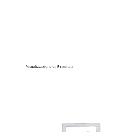
Enoteca: Largo Poste, 17
+39 3514959762
Ristorante: Via Fra
Visualizzazione di 9 risultati